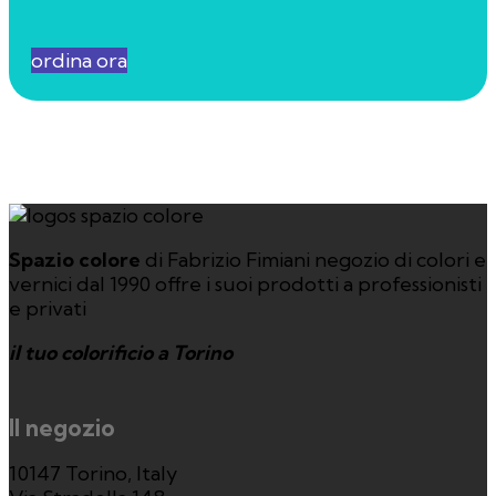
ordina ora
Spazio colore
di Fabrizio Fimiani negozio di colori e
vernici dal 1990 offre i suoi prodotti a professionisti
e privati
il tuo colorificio a Torino
Il negozio
10147 Torino, Italy