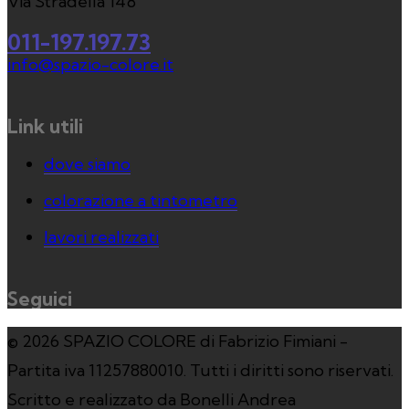
Via Stradella 148
011-197.197.73
info@spazio-colore.it
Link utili
dove siamo
colorazione a tintometro
lavori realizzati
Seguici
© 2026 SPAZIO COLORE di Fabrizio Fimiani -
Partita iva 11257880010. Tutti i diritti sono riservati.
Scritto e realizzato da Bonelli Andrea