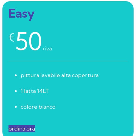
Easy
50
€
+iva
pittura lavabile alta copertura
1 latta 14LT
colore bianco
ordina ora