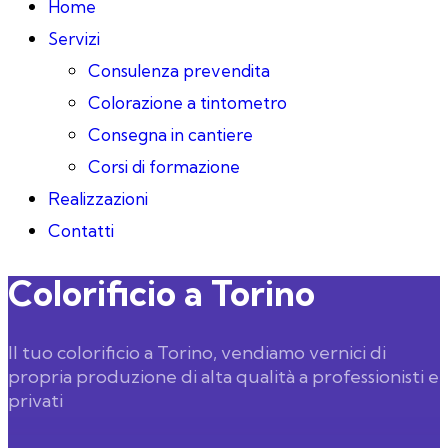
Home
Servizi
Consulenza prevendita
Colorazione a tintometro
Consegna in cantiere
Corsi di formazione
Realizzazioni
Contatti
Colorificio a Torino
Il tuo colorificio a Torino, vendiamo vernici di
propria produzione di alta qualità a professionisti e
privati