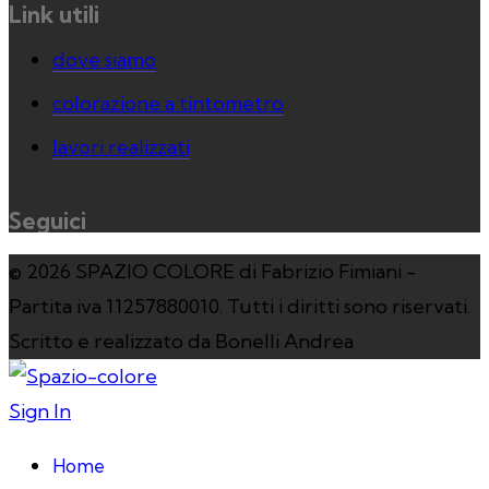
Link utili
dove siamo
colorazione a tintometro
lavori realizzati
Seguici
© 2026 SPAZIO COLORE di Fabrizio Fimiani -
Partita iva 11257880010. Tutti i diritti sono riservati.
Scritto e realizzato da Bonelli Andrea
Sign In
Home