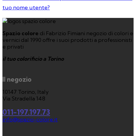
tuo nome utente?
Spazio colore
di Fabrizio Fimiani negozio di colori e
vernici dal 1990 offre i suoi prodotti a professionisti
e privati
il tuo colorificio a Torino
Il negozio
10147 Torino, Italy
Via Stradella 148
011-197.197.73
info@spazio-colore.it