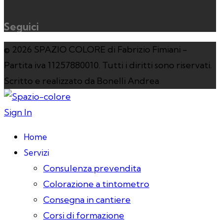
Seguici
© 2026 SPAZIO COLORE di Fabrizio Fimiani -
Partita iva 11257880010. Tutti i diritti sono riservati.
Scritto e realizzato da Bonelli Andrea
Sign In
Home
Servizi
Consulenza prevendita
Colorazione a tintometro
Consegna in cantiere
Corsi di formazione