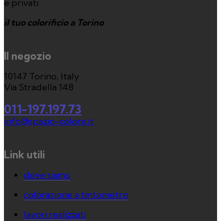
e privati
il tuo colorificio a Torino
Il negozio
10147 Torino, Italy
Via Stradella 148
011-197.197.73
info@spazio-colore.it
Link utili
dove siamo
colorazione a tintometro
lavori realizzati